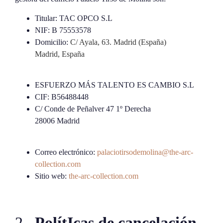
Titular: TAC OPCO S.L
NIF: B 75553578
Domicilio:
C/ Ayala, 63. Madrid (España)
Madrid, España
ESFUERZO MÁS TALENTO ES CAMBIO S.L
CIF: B56488448
C/ Conde de Peñalver 47 1º Derecha
28006 Madrid
Correo electrónico:
palaciotirsodemolina@the-arc-
collection.com
Sitio web:
the-arc-collection.com
2.
PolítIcas de cancelación