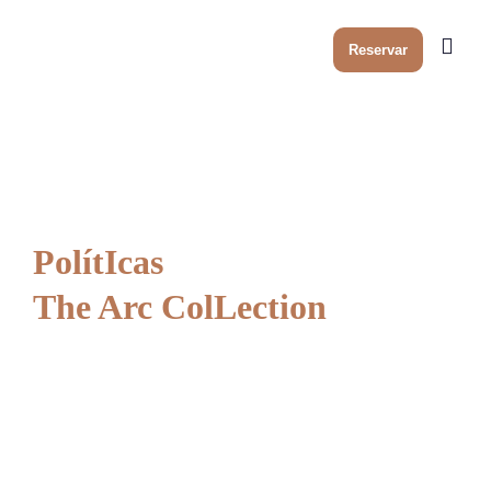
Fecha
Invalid Date
Reservar
SÍ
NO
PolítIcas
The Arc ColLection