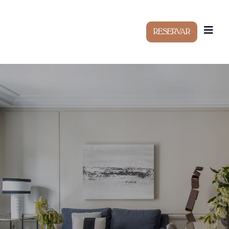
Fecha
Invalid Date
SÍ
NO
Reservar